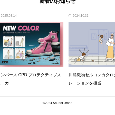
新着のお知らせ
2024.10.31
2
 プロテクティブス
川島織物セルコンカタログイラスト
BM
レーションを担当
ー
お問い合わせ
ポートフォリオDL
©2024 Shuhei Urano