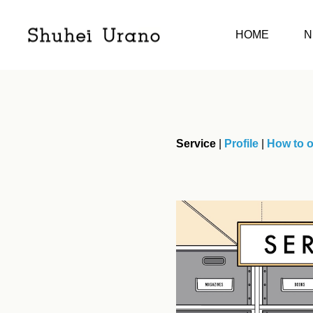
ABOUT
HOME
N
Service
|
Profile
|
How to o