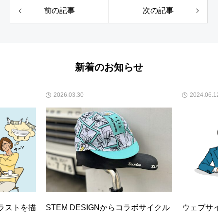
前の記事
次の記事
新着のお知らせ
2026.03.30
2024.06.1
イラストを描
STEM DESIGNからコラボサイクル
ウェブサ