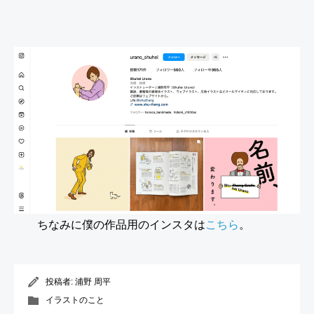
ちなみに僕の作品用のインスタは
こちら
。
投稿者:
浦野 周平
イラストのこと